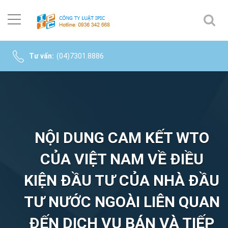
Tư vấn:
(04)7301.8886
NỘI DUNG CAM KẾT WTO
CỦA VIỆT NAM VỀ ĐIỀU
KIỆN ĐẦU TƯ CỦA NHÀ ĐẦU
TƯ NƯỚC NGOÀI LIÊN QUAN
ĐẾN DỊCH VỤ BÁN VÀ TIẾP