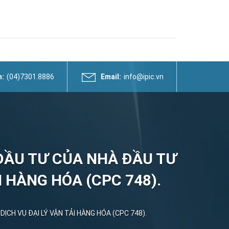
n:
(04)7301.8886
Email:
info@ipic.vn
ĐẦU TƯ CỦA NHÀ ĐẦU TƯ
ẢI HÀNG HÓA (CPC 748).
 DỊCH VỤ ĐẠI LÝ VẬN TẢI HÀNG HÓA (CPC 748).