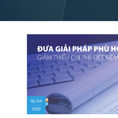
06 /04
2020