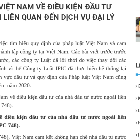
ỆT NAM VỀ ĐIỀU KIỆN ĐẦU TƯ
 LIÊN QUAN ĐẾN DỊCH VỤ ĐẠI LÝ
việc tìm hiểu quy định của pháp luật Việt Nam và cam
ành lập công ty tại Việt Nam. Các bài viết trước trước
ớc, các công ty Luật đã lỗi thời do việc thay đổi các
nh vì thế Công ty Luật IPIC đã thực hiện hệ thống lại
h vực đầu tư và quy định của Pháp luật Việt Nam cũng
điểm năm 2020.
Đ
m về điều kiện đầu tư của nhà đầu tư nước ngoài liên
K
 748).
D
iều kiện đầu tư của nhà đầu tư nước ngoài liên
H
CPC 748).
H
748)
, Việt Nam cam kết không hạn chế nhà đầu tư nước