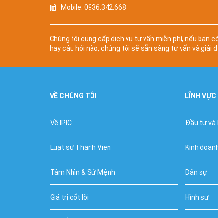
Mobile: 0936.342.668
Chúng tôi cung cấp dịch vụ tư vấn miễn phí, nếu bạn c
hay câu hỏi nào, chúng tôi sẽ sẵn sàng tư vấn và giải đ
VỀ CHÚNG TÔI
LĨNH VỰC
Về IPIC
Đầu tư và
Luật sư Thành Viên
Kinh doan
Tầm Nhìn & Sứ Mệnh
Dân sự
Giá trị cốt lõi
Hình sự