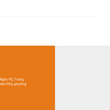
 Ngọc Vũ, Trung
 Biên Phủ, phường