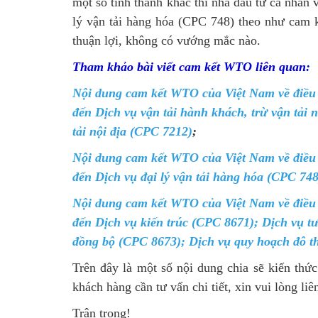
một số tỉnh thành khác thì nhà đầu tư cá nhân 
lý vận tải hàng hóa (CPC 748)
theo như cam k
thuận lợi, không có vướng mắc nào.
Tham khảo bài viết cam kết WTO liên quan:
Nội dung cam kết WTO của Việt Nam về điều 
đến Dịch vụ vận tải hành khách, trừ vận tải 
tải nội địa (CPC 7212)
;
Nội dung cam kết WTO của Việt Nam về điều 
đến Dịch vụ đại lý vận tải hàng hóa (CPC 748
Nội dung cam kết WTO của Việt Nam về điều 
đến Dịch vụ kiến trúc (CPC 8671); Dịch vụ t
đồng bộ (CPC 8673); Dịch vụ quy hoạch đô th
Trên đây là một số nội dung chia sẽ kiến t
khách hàng cần tư vấn chi tiết, xin vui lòng liê
Trân trọng!