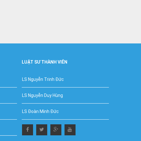
LUẬT SƯ THÀNH VIÊN
LS Nguyễn Trinh Đức
LS Nguyễn Duy Hùng
LS Đoàn Minh Đức