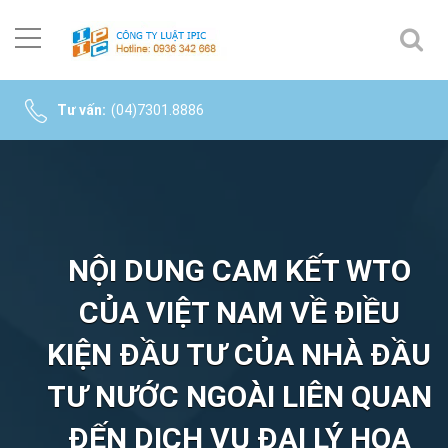
Tư vấn:
(04)7301.8886
NỘI DUNG CAM KẾT WTO
CỦA VIỆT NAM VỀ ĐIỀU
KIỆN ĐẦU TƯ CỦA NHÀ ĐẦU
TƯ NƯỚC NGOÀI LIÊN QUAN
ĐẾN DỊCH VỤ ĐẠI LÝ HOA