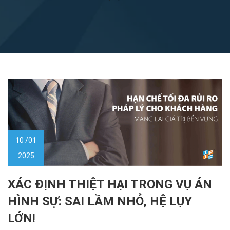
10 /01
2025
XÁC ĐỊNH THIỆT HẠI TRONG VỤ ÁN
HÌNH SỰ: SAI LẦM NHỎ, HỆ LỤY
LỚN!