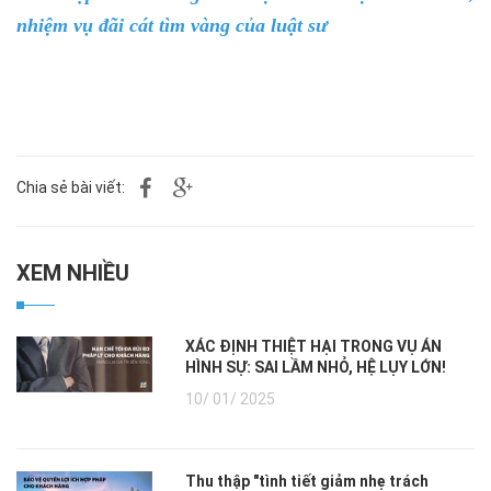
nhiệm vụ đãi cát tìm vàng của luật sư
Chia sẻ bài viết:
XEM NHIỀU
XÁC ĐỊNH THIỆT HẠI TRONG VỤ ÁN
HÌNH SỰ: SAI LẦM NHỎ, HỆ LỤY LỚN!
10/ 01/ 2025
Thu thập "tình tiết giảm nhẹ trách