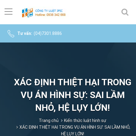
Tư vấn:
(04)7301.8886
XÁC ĐỊNH THIỆT HẠI TRONG
VỤ ÁN HÌNH SỰ: SAI LẦM
NHỎ, HỆ LỤY LỚN!
Trang chủ
Kiến thức luật hình sự
XÁC ĐỊNH THIỆT HẠI TRONG VỤ ÁN HÌNH SỰ: SAI LẦM NHỎ,
HỆ LỤY LỚN!