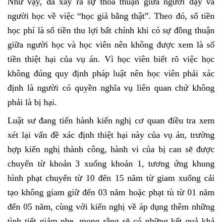
Như vậy, đã xảy ra sự thỏa thuận giữa người dạy và
người học về việc “học giả bằng thật”. Theo đó, số tiền
học phí là số tiền thu lợi bất chính khi có sự đồng thuận
giữa người học và học viên nên không được xem là số
tiền thiệt hại của vụ án. Vì học viên biết rõ việc học
không đúng quy định pháp luật nên học viên phải xác
định là người có quyền nghĩa vụ liên quan chứ không
phải là bị hại.
Luật sư đang tiến hành kiến nghị cơ quan điều tra xem
xét lại vấn đề xác định thiệt hại này của vụ án, trường
hợp kiến nghị thành công, hành vi của bị can sẽ được
chuyển từ khoản 3 xuống khoản 1, tương ứng khung
hình phạt chuyển từ 10 đến 15 năm từ giam xuống cải
tạo không giam giữ đến 03 năm hoặc phạt tù từ 01 năm
đến 05 năm, cùng với kiến nghị về áp dụng thêm những
tình tiết giảm nhẹ, mong rằng sẽ có những kết quả khả