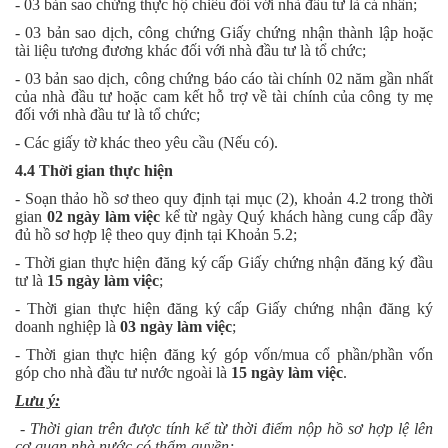
- 03 bản sao chứng thực hộ chiếu đối với nhà đầu tư là cá nhân;
- 03 bản sao dịch, công chứng Giấy chứng nhận thành lập hoặc
tài liệu tương đương khác đối với nhà đầu tư là tổ chức;
- 03 bản sao dịch, công chứng báo cáo tài chính 02 năm gần nhất
của nhà đầu tư hoặc cam kết hỗ trợ về tài chính của công ty mẹ
đối với nhà đầu tư là tổ chức;
- Các giấy tờ khác theo yêu cầu (Nếu có).
4.4
Thời gian thực hiện
- Soạn thảo hồ sơ theo quy định tại mục (2), khoản 4.2 trong thời
gian
02 ngày làm việc
kể từ ngày Quý khách hàng cung cấp đầy
đủ hồ sơ hợp lệ theo quy định tại Khoản 5.2;
- Thời gian thực hiện đăng ký cấp Giấy chứng nhận đăng ký đầu
tư là
15 ngày làm việc
;
- Thời gian thực hiện đăng ký cấp Giấy chứng nhận đăng ký
doanh nghiệp là
03 ngày làm việc
;
- Thời gian thực hiện đăng ký góp vốn/mua cổ phần/phần vốn
góp cho nhà đầu tư nước ngoài là
15 ngày làm việc
.
Lưu ý:
- Thời gian trên được tính kể từ thời điểm nộp hồ sơ hợp lệ lên
cơ quan nhà nước có thẩm quyền;