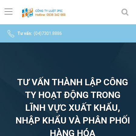
Tư vấn:
(04)7301.8886
TƯ VẤN THÀNH LẬP CÔNG
TY HOẠT ĐỘNG TRONG
LĨNH VỰC XUẤT KHẨU,
NHẬP KHẨU VÀ PHÂN PHỐI
HÀNG HÓA