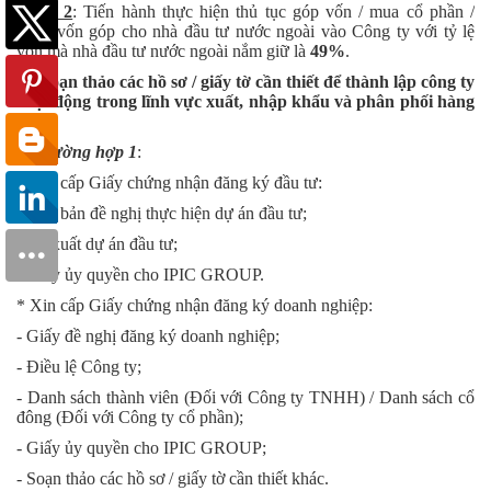
Bước 2
: Tiến hành thực hiện thủ tục góp vốn / mua cổ phần /
phần vốn góp cho nhà đầu tư nước ngoài vào Công ty với tỷ lệ
vốn mà nhà đầu tư nước ngoài nắm giữ là
49%
.
(2)
Soạn thảo các hồ sơ / giấy tờ cần thiết để thành lập công ty
hoạt động trong lĩnh vực xuất, nhập khẩu và phân phối hàng
hóa
a)
Trường hợp 1
:
* Xin cấp Giấy chứng nhận đăng ký đầu tư:
- Văn bản đề nghị thực hiện dự án đầu tư;
- Đề xuất dự án đầu tư;
- Giấy ủy quyền cho IPIC GROUP.
* Xin cấp Giấy chứng nhận đăng ký doanh nghiệp:
- Giấy đề nghị đăng ký doanh nghiệp;
- Điều lệ Công ty;
- Danh sách thành viên (Đối với Công ty TNHH) / Danh sách cổ
đông (Đối với Công ty cổ phần);
- Giấy ủy quyền cho IPIC GROUP;
- Soạn thảo các hồ sơ / giấy tờ cần thiết khác.