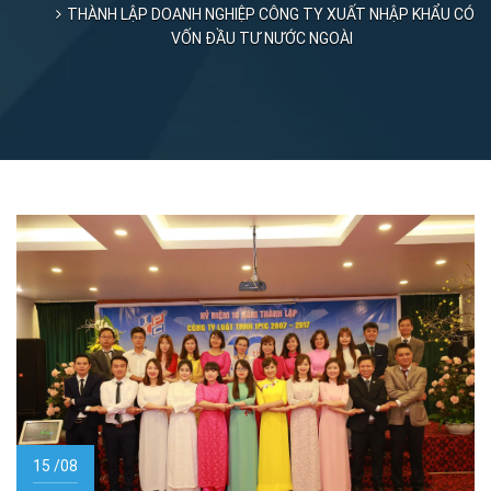
THÀNH LẬP DOANH NGHIỆP CÔNG TY XUẤT NHẬP KHẨU CÓ
VỐN ĐẦU TƯ NƯỚC NGOÀI
15 /08