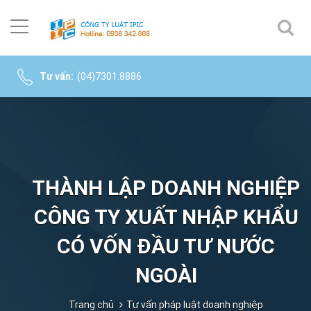
Tư vấn:
(04)7301.8886
THÀNH LẬP DOANH NGHIỆP
CÔNG TY XUẤT NHẬP KHẨU
CÓ VỐN ĐẦU TƯ NƯỚC
NGOÀI
Trang chủ
Tư vấn pháp luật doanh nghiệp