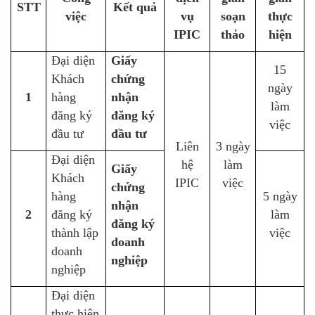
STT
Kết quả
việc
vụ
soạn
thực
IPIC
thảo
hiện
Đại diện
Giấy
15
Khách
chứng
ngày
1
hàng
nhận
làm
đăng ký
đăng ký
việc
đầu tư
đầu tư
Liên
3 ngày
Đại diện
hệ
làm
Giấy
Khách
IPIC
việc
chứng
hàng
5 ngày
nhận
2
đăng ký
làm
đăng ký
thành lập
việc
doanh
doanh
nghiệp
nghiệp
Đại diện
thực hiện