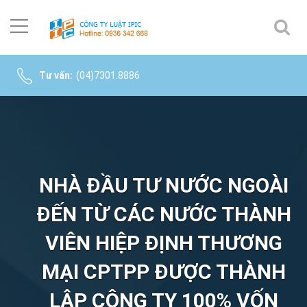
Tư vấn:
(04)7301.8886
NHÀ ĐẦU TƯ NƯỚC NGOÀI
ĐẾN TỪ CÁC NƯỚC THÀNH
VIÊN HIỆP ĐỊNH THƯƠNG
MẠI CPTPP ĐƯỢC THÀNH
LẬP CÔNG TY 100% VỐN