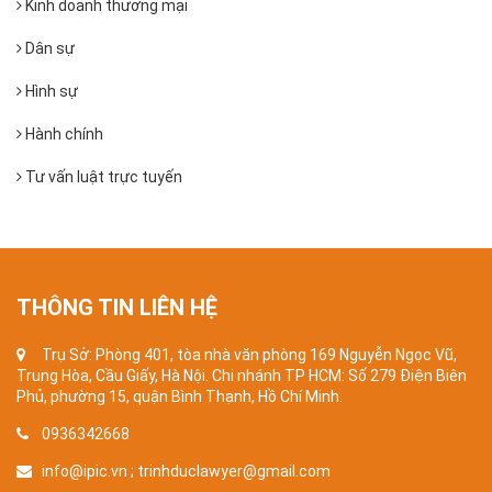
Kinh doanh thương mại
Dân sự
Hình sự
Hành chính
Tư vấn luật trực tuyến
THÔNG TIN LIÊN HỆ
Trụ Sở: Phòng 401, tòa nhà văn phòng 169 Nguyễn Ngọc Vũ,
Trung Hòa, Cầu Giấy, Hà Nội. Chi nhánh TP HCM: Số 279 Điện Biên
Phủ, phường 15, quận Bình Thạnh, Hồ Chí Minh.
0936342668
info@ipic.vn ; trinhduclawyer@gmail.com