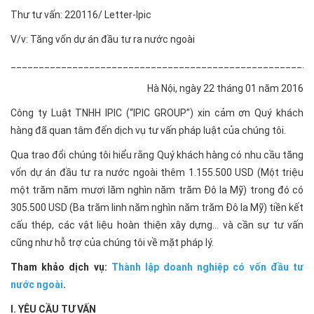
Thư tư vấn: 220116/ Letter-Ipic
V/v: Tăng vốn dự án đầu tư ra nước ngoài
______________________________________________________
Hà Nội, ngày 22 tháng 01 năm 2016
Công ty Luật TNHH IPIC (“IPIC GROUP”) xin cảm ơn Quý khách
hàng đã quan tâm đến dịch vụ tư vấn pháp luật của chúng tôi.
Qua trao đổi chúng tôi hiểu rằng Quý khách hàng có nhu cầu tăng
vốn dự án đầu tư ra nước ngoài thêm 1.155.500 USD (Một triệu
một trăm năm mươi lăm nghìn năm trăm Đô la Mỹ) trong đó có
305.500 USD (Ba trăm linh năm nghìn năm trăm Đô la Mỹ) tiền kết
cấu thép, các vật liệu hoàn thiện xây dựng… và cần sự tư vấn
cũng như hỗ trợ của chúng tôi về mặt pháp lý.
Tham khảo dịch vụ:
Thành lập doanh nghiệp có vốn đầu tư
nước ngoài
.
I. YÊU CẦU TƯ VẤN