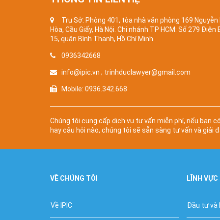
Trụ Sở: Phòng 401, tòa nhà văn phòng 169 Nguyễn
Hòa, Cầu Giấy, Hà Nội. Chi nhánh TP HCM: Số 279 Điện
15, quận Bình Thạnh, Hồ Chí Minh.
0936342668
info@ipic.vn ; trinhduclawyer@gmail.com
Mobile: 0936.342.668
Chúng tôi cung cấp dịch vụ tư vấn miễn phí, nếu bạn c
hay câu hỏi nào, chúng tôi sẽ sẵn sàng tư vấn và giải đ
VỀ CHÚNG TÔI
LĨNH VỰC
Về IPIC
Đầu tư và