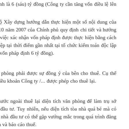
h là 6 (sáu) tỷ đồng (Công ty cần tăng vốn điều lệ lên
ộ Xây dựng hướng dẫn thực hiện một số nội dung của
0 năm 2007 của Chính phủ quy định chi tiết và hướng
 việc xác nhận vốn pháp định được thực hiện bằng cách
p tại thời điểm gần nhất tại tổ chức kiểm toán độc lập
ốn pháp định 6 tỷ đồng).
n phòng phải được sự đồng ý của bên cho thuê. Cụ thể
iều khoản Công ty /... được phép cho thuê lại.
ước ngoài thuê lại diện tích văn phòng để làm trụ sở
đầu tư. Tuy nhiên, nếu diện tích tòa nhà quá bé mà có
ì nhà đầu tư có thể gặp vướng mắc trong quá trình đăng
 và báo cáo thuế.