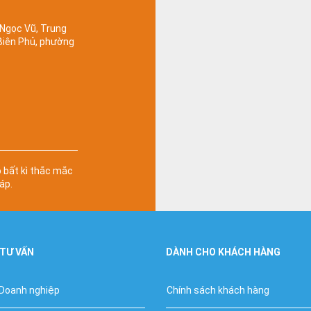
 Ngọc Vũ, Trung
 Biên Phủ, phường
ó bất kì thắc mắc
áp.
 TƯ VẤN
DÀNH CHO KHÁCH HÀNG
 Doanh nghiệp
Chính sách khách hàng