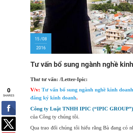
15 /08
2016
Tư vấn bổ sung ngành nghề kinh
Thư tư vấn: /Letter-Ipic:
V/v:
Tư vấn bổ sung ngành nghề kinh doanh 
đăng ký kinh doanh
.
Công ty Luật TNHH IPIC (“IPIC GROUP”
của Công ty chúng tôi.
Qua trao đổi chúng tôi hiểu rằng Bà đang có