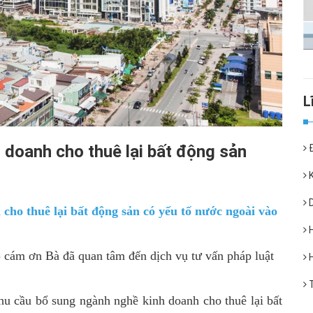
 doanh cho thuê lại bất động sản
Đ
K
D
cho thuê lại bất động sản có yếu tố nước ngoài vào
H
)
cám ơn Bà đã quan tâm đến dịch vụ tư vấn pháp luật
H
T
 nhu cầu bổ sung ngành nghề kinh doanh cho thuê lại bất