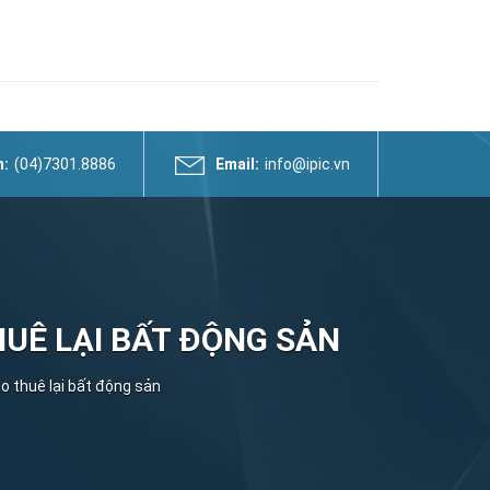
n:
(04)7301.8886
Email:
info@ipic.vn
UÊ LẠI BẤT ĐỘNG SẢN
o thuê lại bất động sản