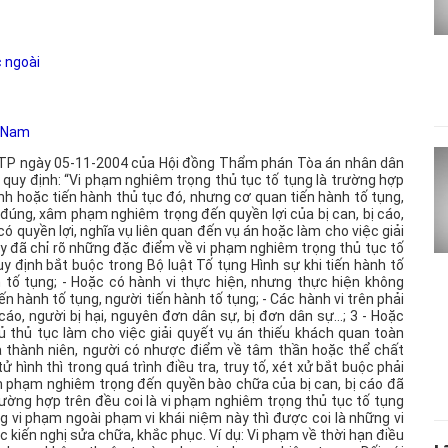
c ngoài
t Nam
HĐTP ngày 05-11-2004 của Hội đồng Thẩm phán Tòa án nhân dân
 quy định: “Vi phạm nghiêm trọng thủ tục tố tụng là trường hợp
ành hoặc tiến hành thủ tục đó, nhưng cơ quan tiến hành tố tụng,
đúng, xâm phạm nghiêm trọng đến quyền lợi của bị can, bị cáo,
có quyền lợi, nghĩa vụ liên quan đến vụ án hoặc làm cho việc giải
ày đã chỉ rõ những đặc điểm về vi phạm nghiêm trọng thủ tục tố
y định bắt buộc trong Bộ luật Tố tụng Hình sự khi tiến hành tố
 tố tụng; - Hoặc có hành vi thực hiện, nhưng thực hiện không
ến hành tố tụng, người tiến hành tố tụng; - Các hành vi trên phải
áo, người bị hại, nguyên đơn dân sự, bị đơn dân sự…; 3 - Hoặc
 thủ tục làm cho việc giải quyết vụ án thiếu khách quan toàn
hưa thành niên, người có nhược điểm về tâm thần hoặc thể chất
 hình thì trong quá trình điều tra, truy tố, xét xử bắt buộc phải
âm phạm nghiêm trọng đến quyền bào chữa của bị can, bị cáo đã
ường hợp trên đều coi là vi phạm nghiêm trọng thủ tục tố tụng
ững vi phạm ngoài phạm vi khái niệm này thì được coi là những vi
 kiến nghị sửa chữa, khắc phục. Ví dụ: Vi phạm về thời hạn điều