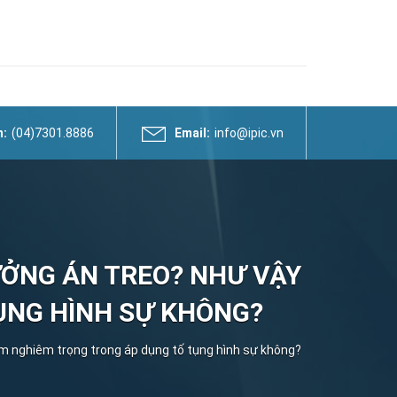
n:
(04)7301.8886
Email:
info@ipic.vn
ƯỞNG ÁN TREO? NHƯ VẬY
ỤNG HÌNH SỰ KHÔNG?
m nghiêm trọng trong áp dụng tố tụng hình sự không?