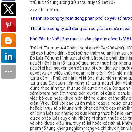
thủ tục tố tụng trong điều tra, truy tố, xét xử?
>>> Tham khảo:
Thành lập công ty hoạt động phân phối có yếu tố nướ
Thành lập công ty bất động sản có yếu tố nước ngoài
Nhà đầu tư Nhật Bản mua lại vốn góp của công ty Việ
Trả lời: Tại mục 4.4 Phần I Nghị quyết 04/2004/NQ-
tối cao hướng dẫn về xét xử sơ thẩm vụ án hình sự có
Bộ luật Tố tụng Hình sự qui định bắt buộc phải tiến h
người tiến hành tố tụng bỏ qua hoặc thực hiện không 
người bị hại, nguyên đơn dân sự, bị đơn dân sự, người 
quyết vụ án thiếu khách quan toàn diện”. Khái niệm n
tụng gồm: - Phải có hành vi không thực hiện những qu
tụng của Cơ quan tiến hành tố tung, người tiến hành
đúng theo trình tự, thủ tục đã quy định của Cơ quan ti
xâm phạm nghiêm trọng đến quyền lợi của bị can, bị c
việc bỏ qua hoặc thực hiện không đúng không đầy đủ
diện. Ví dụ: Đối với các vụ án mà bị cáo là người c
hoặc bị truy tố ở khung hình phạt có mức cao nhất là tử
chỉ định luật sư, nhưng bỏ qua không thực hiện là x
được pháp luật quy định. Những vi phạm thuộc các tr
và phải được điều tra, truy tố lại hoặc xét xử lại. Nh
phạm tố tụng không nghiêm trọng và chỉ thực hiện việc