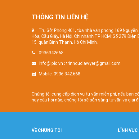
THÔNG TIN LIÊN HỆ
Trụ Sở: Phòng 401, tòa nhà văn phòng 169 Nguyễn
Hòa, Cầu Giấy, Hà Nội. Chi nhánh TP HCM: Số 279 Điện
15, quận Bình Thạnh, Hồ Chí Minh.
0936342668
info@ipic.vn ; trinhduclawyer@gmail.com
Mobile: 0936.342.668
Chúng tôi cung cấp dịch vụ tư vấn miễn phí, nếu bạn c
hay câu hỏi nào, chúng tôi sẽ sẵn sàng tư vấn và giải đ
VỀ CHÚNG TÔI
LĨNH VỰC