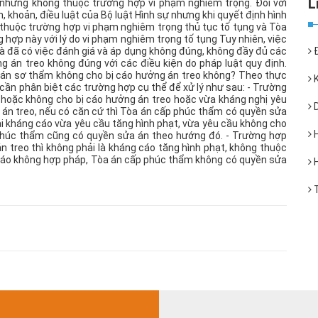
g nhưng không thuộc trường hợp vi phạm nghiêm trọng. Đối với
khoản, điều luật của Bộ luật Hình sự nhưng khi quyết định hình
 thuộc trường hợp vi phạm nghiêm trọng thủ tục tố tụng và Tòa
hợp này với lý do vi phạm nghiêm trọng tố tụng Tuy nhiên, việc
à đã có việc đánh giá và áp dụng không đúng, không đầy đủ các
Đ
g án treo không đúng với các điều kiện do pháp luật quy định.
 án sơ thẩm không cho bị cáo hưởng án treo không? Theo thực
K
 cần phân biệt các trường hợp cụ thể để xử lý như sau: - Trường
 hoặc không cho bị cáo hưởng án treo hoặc vừa kháng nghị yêu
D
 án treo, nếu có căn cứ thì Tòa án cấp phúc thẩm có quyền sửa
i kháng cáo vừa yêu cầu tăng hình phạt, vừa yêu cầu không cho
H
 phúc thẩm cũng có quyền sửa án theo hướng đó. - Trường hợp
n treo thì không phải là kháng cáo tăng hình phạt, không thuộc
 cáo không hợp pháp, Tòa án cấp phúc thẩm không có quyền sửa
H
T