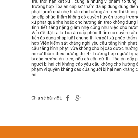
tra, thời hạn xét xử …cũng là những vi phạm tố tụn
trường hợp Tòa án cấp sơ thẩm đã áp dụng đúng điểm, 
phạt lại xử quá nhẹ hoặc cho hưởng án treo thì không
án cấp phúc thẩm không có quyền hủy án trong trường 
xử phạt quá nhẹ hoặc cho hưởng án treo không đúng l
tình tiết tăng nặng giảm nhẹ cũng như việc cho hưởn
Vấn đề đặt ra là Tòa án cấp phúc thẩm có quyền sửa
tiễn áp dụng pháp luật chung thì khi xét xử phúc thẩm
hợp Viện kiểm sát kháng nghị yêu cầu tăng hình phạt
cầu tăng hình phạt, vừa không cho bị cáo được hưởng
án sơ thẩm theo hướng đó. 4 - Trường hợp người bị hạ
bị cáo hưởng án treo, nếu có căn cứ thì Tòa án cấp
người bị hại chỉ kháng cáo yêu cầu không cho hưởng á
phạm vi quyền kháng cáo của người bị hại nên kháng
án.
Chia sẻ bài viết: