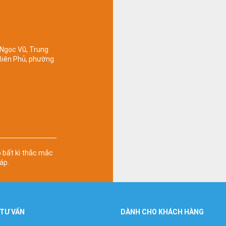
 Ngọc Vũ, Trung
 Biên Phủ, phường
ó bất kì thắc mắc
áp.
 TƯ VẤN
DÀNH CHO KHÁCH HÀNG