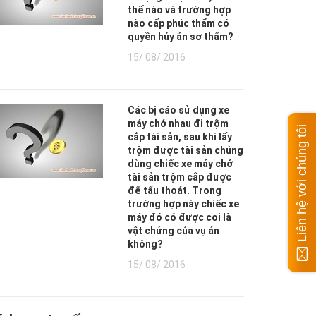
thế nào và trường hợp
nào cấp phúc thẩm có
quyền hủy án sơ thẩm?
15/ 08/ 2016
Các bị cáo sử dụng xe
máy chở nhau đi trộm
Liên hệ với chúng tôi
cắp tài sản, sau khi lấy
trộm được tài sản chúng
dùng chiếc xe máy chở
tài sản trộm cắp được
để tẩu thoát. Trong
trường hợp này chiếc xe
máy đó có được coi là
vật chứng của vụ án
không?
15/ 08/ 2016