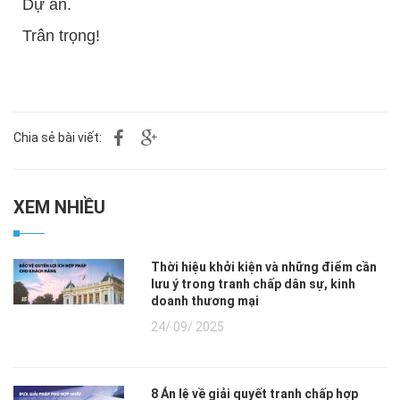
Dự án.
Trân trọng!
Chia sẻ bài viết:
XEM NHIỀU
Thời hiệu khởi kiện và những điểm cần
lưu ý trong tranh chấp dân sự, kinh
doanh thương mại
24/ 09/ 2025
8 Án lệ về giải quyết tranh chấp hợp