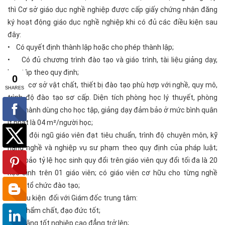
thì Cơ sở giáo dục nghề nghiệp được cấp giấy chứng nhận đăng
ký hoạt động giáo dục nghề nghiệp khi có đủ các điều kiện sau
đây:
• Có quyết định thành lập hoặc cho phép thành lập;
• Có đủ chương trình đào tạo và giáo trình, tài liệu giảng dạy,
học tập theo quy định;
• Có cơ sở vật chất, thiết bị đào tạo phù hợp với nghề, quy mô,
trình độ đào tạo sơ cấp. Diện tích phòng học lý thuyết, phòng
thực hành dùng cho học tập, giảng dạy đảm bảo ở mức bình quân
ít nhất là 04 m²/người học;
• Có đội ngũ giáo viên đạt tiêu chuẩn, trình độ chuyên môn, kỹ
năng nghề và nghiệp vụ sư phạm theo quy định của pháp luật;
đảm bảo tỷ lệ học sinh quy đổi trên giáo viên quy đổi tối đa là 20
học sinh trên 01 giáo viên; có giáo viên cơ hữu cho từng nghề
được tổ chức đào tạo;
• Điều kiện đối với Giám đốc trung tâm:
+Có phẩm chất, đạo đức tốt;
+Có bằng tốt nghiệp cao đẳng trở lên;