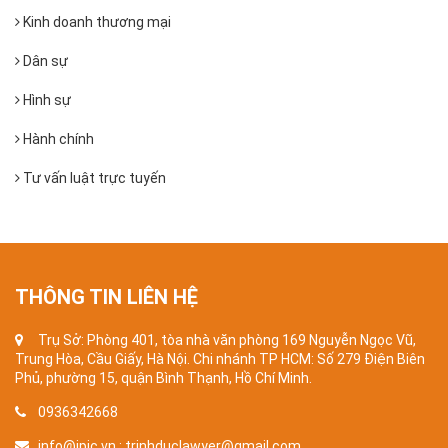
Kinh doanh thương mại
Dân sự
Hình sự
Hành chính
Tư vấn luật trực tuyến
THÔNG TIN LIÊN HỆ
Trụ Sở: Phòng 401, tòa nhà văn phòng 169 Nguyễn Ngọc Vũ,
Trung Hòa, Cầu Giấy, Hà Nội. Chi nhánh TP HCM: Số 279 Điện Biên
Phủ, phường 15, quận Bình Thạnh, Hồ Chí Minh.
0936342668
info@ipic.vn ; trinhduclawyer@gmail.com