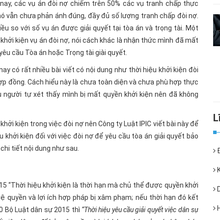
 nay, các vụ án đòi nợ chiếm trên 50% các vụ tranh chấp thực
 nó vẫn chưa phản ánh đúng, đầy đủ số lượng tranh chấp đòi nợ.
iều so với số vụ án được giải quyết tại tòa án và trọng tài. Một
n khởi kiện vụ án đòi nợ, nói cách khác là nhận thức mình đã mất
yêu cầu Tòa án hoặc Trọng tài giài quyết.
ay có rất nhiều bài viết có nội dung như thời hiệu khởi kiện đòi
ợp đồng. Cách hiểu này là chưa toàn diện và chưa phù hợp thực
ều người tự xét thấy mình bị mất quyền khởi kiện nên đã không
hởi kiện trong việc đòi nợ nên Công ty Luật IPIC viết bài này để
u khởi kiện đối với việc đòi nợ để yêu cầu tòa án giải quyết bảo
chi tiết nội dung như sau.
Đ
K
15 “Thời hiệu khởi kiện là thời hạn mà chủ thể được quyền khởi
D
vệ quyền và lợi ích hợp pháp bị xâm phạm; nếu thời hạn đó kết
H
50 Bộ Luật dân sự 2015 thì
“Thời hiệu yêu cầu giải quyết việc dân sự