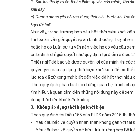
1. Sau khi thụ lý vụ án thuộc thẩm quyền của mình, Tòa án
sau đây:
e) Đương sự có yêu cầu áp dụng thời hiệu trước khi Tòa án 
kiện đã hết
”
Như vậy, trong trường hợp nếu hết thời hiệu khởi kiệ
thì tòa án vẫn giải quyết vụ án bình thường. Tuy nhiên
hoặc họ có Luật sư tư vấn nên việc họ có yêu cầu xem 
án bị đình chỉ giải quyết như quy định tại điểm e điều 
Thiết nghĩ để bảo vệ được quyền lợi của mình thì các 
quyền yêu cầu áp dụng thời hiệu khởi kiện để có th
lúc tòa đã xử xong mới biết đến việc đã hết thời hiệu k
Theo quy định pháp luật có những quan hệ tranh chấp,
tìm hiểu và quan tâm đến những nội dung này để xem
dụng thời hiệu khởi kiện không.
3. Không áp dụng thời hiệu khởi kiện
Theo quy định tại Điều 155 của BLDS năm 2015 thì thờ
- Yêu cầu bảo vệ quyền nhân thân không gắn với tài 
- Yêu cầu bảo vệ quyền sở hữu, trừ trường hợp Bộ luật