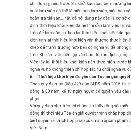
chí. Do vậy, nếu trước khi khởi kiện các bên thường l
buổi làm việc có thể là biên bản làm việc, biên bản 
hoàn trả tài sản…. tất cả nội dung này đều là cơ sở để
định thời hiệu khởi kiện đã hết thì cần làm việc lại 
trên để làm căn cứ tính lại thời hiệu khởi kiện, do q
kiện tính lại thời hiệu khởi kiện vẫn thường thực hiện 
khéo để tránh trường hợp bên có nghĩa vụ đề phòng cũ
trên. Khi làm việc nên lập văn bản để xác định lại nội 
Việc lấy lại thời hiệu khởi kiện nên thực hiện trước 
nghĩa vụ họ không thiện chí hợp tác từ chối nghĩa vụ c
6. Thời hiệu khởi kiện để yêu cầu Tòa án giải quyế
Theo quy định tại Điều 429 của BLDS năm 2015 thì th
đồng là 03 năm, kể từ ngày người có quyền yêu cầu b
phạm.
Với quy định như trên thì chúng ta thầy rằng nếu hiểu 
đồng thì thời hiệu Tòa án giải quyết tranh chấp hợp đ
biết quyền và lợi ích hợp pháp của mình bị xâm phạm. 
Việt Nam.