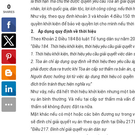
là thời hạn mà chủ thể được quyền yêu cầu Tòa án giải quy
nhân, lợi ích quốc gia, dân tộc, lợi ích công cộng; nếu thời
Như vậy, theo quy định khoản 3 và khoản 4 điều 150 th
quyền khởi kiện để bảo vệ quyền lợi cho mình nếu thời 
2. Áp dụng quy định về thời hiệu
Theo Khoản 2 Điều 184 Bộ luật Tố tụng dân sự năm 2
“
Điều 184. Thời hiệu khởi kiện, thời hiệu yêu cầu giải quyết 
1. Thời hiệu khởi kiện, thời hiệu yêu cầu giải quyết việc dâ
2. Tòa án chỉ áp dụng quy định về thời hiệu theo yêu cầu 
phải được đưa ra trước khi Tòa án cấp sơ thẩm ra bản án, qu
Người được hưởng lợi từ việc áp dụng thời hiệu có quyền 
đích trốn tránh thực hiện nghĩa vụ
.”
Như vậy, nếu đã hết thời hiệu khởi kiện nhưng một bên
vụ án bình thường. Và nếu tại cấp sơ thẩm mà vấn đ
thẩm sẽ không được đặt ra nữa.
Mặt khác nếu có một hoặc các bên đương sự trong vụ 
sẽ đình chỉ giải quyết vụ án theo quy định tại Điều 21
“
Điều 217. Đình chỉ giải quyết vụ án dân sự