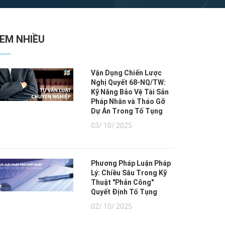
XEM NHIỀU
Vận Dụng Chiến Lược
Nghị Quyết 68-NQ/TW:
Kỹ Năng Bảo Vệ Tài Sản
Pháp Nhân và Tháo Gỡ
Dự Án Trong Tố Tụng
03/ 10/ 2025
Phương Pháp Luận Pháp
Lý: Chiều Sâu Trong Kỹ
Thuật "Phản Công"
Quyết Định Tố Tụng
02/ 10/ 2025