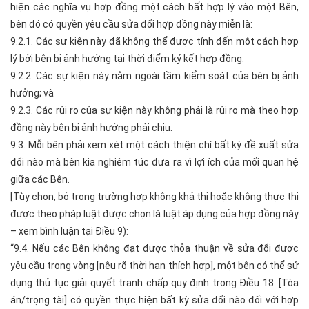
hiện các nghĩa vụ hợp đồng một cách bất hợp lý vào một Bên,
bên đó có quyền yêu cầu sửa đổi hợp đồng này miễn là:
9.2.1. Các sự kiện này đã không thể được tính đến một cách hợp
lý bởi bên bị ảnh hưởng tại thời điểm ký kết hợp đồng.
9.2.2. Các sự kiện này nằm ngoài tầm kiểm soát của bên bị ảnh
hưởng; và
9.2.3. Các rủi ro của sự kiện này không phải là rủi ro mà theo hợp
đồng này bên bị ảnh hưởng phải chịu.
9.3. Mỗi bên phải xem xét một cách thiện chí bất kỳ đề xuất sửa
đổi nào mà bên kia nghiêm túc đưa ra vì lợi ích của mối quan hệ
giữa các Bên.
[Tùy chọn, bỏ trong trường hợp không khả thi hoặc không thực thi
được theo pháp luật được chọn là luật áp dụng của hợp đồng này
– xem bình luận tại Điều 9):
“9.4. Nếu các Bên không đạt được thỏa thuận về sửa đổi được
yêu cầu trong vòng [nêu rõ thời hạn thích hợp], một bên có thể sử
dụng thủ tục giải quyết tranh chấp quy định trong Điều 18. [Tòa
án/trọng tài] có quyền thực hiện bất kỳ sửa đổi nào đối với hợp