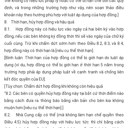
thể không có hiệu lực pháp lý hoặc có thể bị hạn chế bởi các quy
định, và trong những trường hợp như vậy, nên soạn thảo điều
khoản này theo hướng phù hợp với luật áp dụng của hợp đồng.]
8. Thời hạn, hủy hợp đồng và hậu quả
8.1. Hợp đồng này có hiệu lực vào ngày cả hai bên ký vào hợp
đồng, nếu các bên không ký đồng thời thì sẽ vào ngày của chữ ký
cuối cùng. Trừ khi chấm dứt sớm hơn theo Điều 8.2, 8.3, và 8.4,
hợp đồng này có thời hạn là [nêu cụ thể thời hạn].
[Bình luận: Thời hạn của hợp đồng có thể bị giới hạn do luật áp
dụng (ví dụ, hợp đồng có thể bị giới hạn ở thời hạn 5 năm trong
trường hợp phải áp dụng pháp luật về cạnh tranh và chống liên
kết độc quyền của EU].
[Tùy chọn: Chấm dứt hợp đồng khi không còn hiệu quả
“8.2. Các bên có quyền hủy hợp đồng này tại bắt cứ thời điểm nào
bằng cách đưa ra thông báo bằng văn bản cho bên kia không
muộn hơn [nêu cụ thể thời hạn].]
8.2. Nhà Cung cấp có thể (mà không làm hạn chế quyền theo
Điều 4.5) hủy hợp đồng này với hiệu lực tức thì chỉ bằng cách