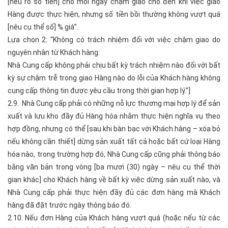
[nêu rõ số tiền] cho mỗi ngày chậm giao cho đến khi việc giao
Hàng được thực hiện, nhưng số tiền bồi thường không vượt quá
[nêu cụ thể số] % giá”.
Lựa chọn 2: “Không có trách nhiệm đối với việc chậm giao do
nguyên nhân từ Khách hàng:
Nhà Cung cấp không phải chịu bất kỳ trách nhiệm nào đối với bất
kỳ sự chậm trễ trong giao Hàng nào do lỗi của Khách hàng không
cung cấp thông tin được yêu cầu trong thời gian hợp lý.”]
2.9. Nhà Cung cấp phải có những nỗ lực thương mại hợp lý để sản
xuất và lưu kho đầy đủ Hàng hóa nhằm thực hiện nghĩa vụ theo
hợp đồng, nhưng có thể [sau khi bàn bạc với Khách hàng – xóa bỏ
nếu không cần thiết] dừng sản xuất tất cả hoặc bất cứ loại Hàng
hóa nào, trong trường hợp đó, Nhà Cung cấp cũng phải thông báo
bằng văn bản trong vòng [ba mươi (30) ngày – nêu cụ thể thời
gian khác] cho Khách hàng về bất kỳ việc dừng sản xuất nào, và
Nhà Cung cấp phải thực hiện đầy đủ các đơn hàng mà Khách
hàng đã đặt trước ngày thông báo đó.
2.10. Nếu đơn Hàng của Khách hàng vượt quá (hoặc nếu từ các