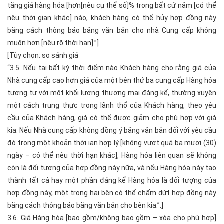
tăng giá hàng hóa [hơn[nêu cụ thể số]% trong bất cứ năm [có thể
nêu thời gian khác] nào, khách hàng có thể hủy hợp đồng này
bằng cách thông báo bằng văn bản cho nhà Cung cấp không
muộn hơn [nêu rõ thời hạn].”]
[Tùy chọn: so sánh giá
“3.5. Nếu tại bất kỳ thời điểm nào Khách hàng cho rằng giá của
Nhà cung cấp cao hơn giá của một bên thứ ba cung cấp Hàng hóa
tương tự với một khối lượng thương mại đáng kể, thường xuyên
một cách trung thực trong lãnh thổ của Khách hàng, theo yêu
cầu của Khách hàng, giá có thể được giảm cho phù hợp với giá
kia. Nếu Nhà cung cấp không đồng ý bằng văn bản đối với yêu cầu
đó trong một khoản thời ian hợp lý [không vượt quá ba mươi (30)
ngày – có thể nêu thời hạn khác], Hàng hóa liên quan sẽ không
còn là đối tượng của hợp đồng này nữa, và nếu Hàng hóa này tạo
thành tất cả hay một phần đáng kể Hàng hóa là đối tượng của
hợp đồng này, một trong hai bên có thể chấm dứt hợp đồng này
bằng cách thông báo bằng văn bản cho bên kia.”.]
3.6. Giá Hàng hóa [bao gồm/không bao gồm – xóa cho phù hợp]