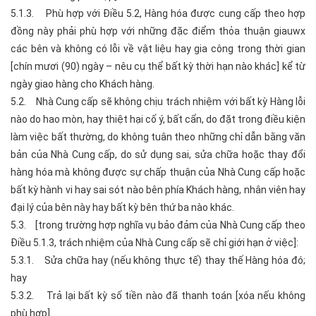
5.1.3. Phù hợp với Điều 5.2, Hàng hóa được cung cấp theo hợp
đồng này phải phù hợp với những đặc điểm thỏa thuận giauwx
các bên và không có lỗi về vật liệu hay gia công trong thời gian
[chín mươi (90) ngày – nêu cụ thể bất kỳ thời hạn nào khác] kể từ
ngày giao hàng cho Khách hàng.
5.2. Nhà Cung cấp sẽ không chịu trách nhiệm với bất kỳ Hàng lỗi
nào do hao mòn, hay thiệt hại cố ý, bất cẩn, do đặt trong điều kiện
làm việc bất thường, do không tuân theo những chỉ dẫn bằng văn
bản của Nhà Cung cấp, do sử dụng sai, sửa chữa hoặc thay đổi
hàng hóa mà không được sự chấp thuận của Nhà Cung cấp hoặc
bất kỳ hành vi hay sai sót nào bên phía Khách hàng, nhân viên hay
đại lý của bên này hay bất kỳ bên thứ ba nào khác.
5.3. [trong trường hợp nghĩa vụ bảo đảm của Nhà Cung cấp theo
Điều 5.1.3, trách nhiệm của Nhà Cung cấp sẽ chỉ giới hạn ở việc]:
5.3.1. Sửa chữa hay (nếu không thực tế) thay thế Hàng hóa đó;
hay
5.3.2. Trả lại bất kỳ số tiền nào đã thanh toán [xóa nếu không
phù hợp]