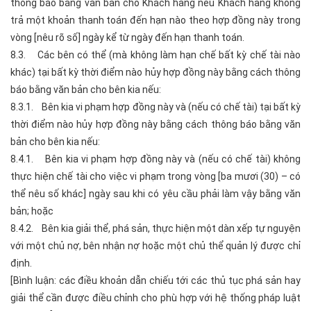
thông báo bằng văn bản cho Khách hàng nếu Khách hàng không
trả một khoản thanh toán đến hạn nào theo hợp đồng này trong
vòng [nêu rõ số] ngày kể từ ngày đến hạn thanh toán.
8.3. Các bên có thể (mà không làm hạn chế bất kỳ chế tài nào
khác) tại bất kỳ thời điểm nào hủy hợp đồng này bằng cách thông
báo bằng văn bản cho bên kia nếu:
8.3.1. Bên kia vi phạm hợp đồng này và (nếu có chế tài) tại bất kỳ
thời điểm nào hủy hợp đồng này bằng cách thông báo bằng văn
bản cho bên kia nếu:
8.4.1. Bên kia vi phạm hợp đồng này và (nếu có chế tài) không
thực hiện chế tài cho việc vi phạm trong vòng [ba mươi (30) – có
thể nêu số khác] ngày sau khi có yêu cầu phải làm vậy bằng văn
bản; hoặc
8.4.2. Bên kia giải thể, phá sản, thực hiện một dàn xếp tự nguyện
với một chủ nợ, bên nhận nợ hoặc một chủ thể quản lý được chỉ
định.
[Bình luận: các điều khoản dẫn chiếu tới các thủ tục phá sản hay
giải thể cần được điều chỉnh cho phù hợp với hệ thống pháp luật