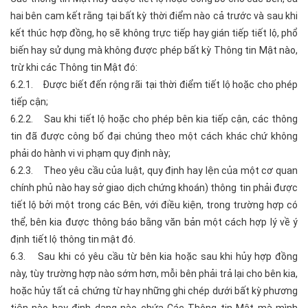
hai bên cam kết rằng tại bất kỳ thời điểm nào cả trước và sau khi
kết thúc hợp đồng, họ sẽ không trực tiếp hay gián tiếp tiết lộ, phổ
biến hay sử dụng mà không được phép bất kỳ Thông tin Mật nào,
trừ khi các Thông tin Mật đó:
6.2.1. Được biết đến rộng rãi tại thời điểm tiết lộ hoặc cho phép
tiếp cận;
6.2.2. Sau khi tiết lộ hoặc cho phép bên kia tiếp cận, các thông
tin đã được công bố đại chúng theo một cách khác chứ không
phải do hành vi vi phạm quy định này;
6.2.3. Theo yêu cầu của luật, quy định hay lện của một cơ quan
chính phủ nào hay sở giao dịch chứng khoán) thông tin phải được
tiết lộ bởi một trong các Bên, với điều kiện, trong trường hợp có
thể, bên kia được thông báo bằng văn bản một cách hợp lý về ý
định tiết lộ thông tin mật đó.
6.3. Sau khi có yêu cầu từ bên kia hoặc sau khi hủy hợp đồng
này, tùy trường hợp nào sớm hơn, mỗi bên phải trả lại cho bên kia,
hoặc hủy tất cả chứng từ hay những ghi chép dưới bất kỳ phương
tiện nào hay định dạng nào chứa Các Thông tin Mật mà mình