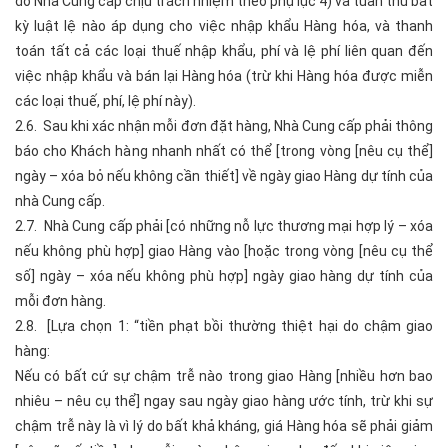
do Nhà Cung cấp chịu trách nhiệm theo phụ lục 4) và tuân thủ bất
kỳ luật lệ nào áp dụng cho việc nhập khẩu Hàng hóa, và thanh
toán tất cả các loại thuế nhập khẩu, phí và lệ phí liên quan đến
việc nhập khẩu và bán lại Hàng hóa (trừ khi Hàng hóa được miễn
các loại thuế, phí, lệ phí này).
2.6. Sau khi xác nhận mỗi đơn đặt hàng, Nhà Cung cấp phải thông
báo cho Khách hàng nhanh nhất có thể [trong vòng [nêu cụ thể]
ngày – xóa bỏ nếu không cần thiết] về ngày giao Hàng dự tính của
nhà Cung cấp.
2.7. Nhà Cung cấp phải [có những nỗ lực thương mại hợp lý – xóa
nếu không phù hợp] giao Hàng vào [hoặc trong vòng [nêu cụ thể
số] ngày – xóa nếu không phù hợp] ngày giao hàng dự tính của
mỗi đơn hàng.
2.8. [Lựa chọn 1: “tiền phạt bồi thường thiệt hại do chậm giao
hàng:
Nếu có bất cứ sự chậm trễ nào trong giao Hàng [nhiều hơn bao
nhiêu – nêu cụ thể] ngay sau ngày giao hàng ước tính, trừ khi sự
chậm trễ này là vì lý do bất khả kháng, giá Hàng hóa sẽ phải giảm