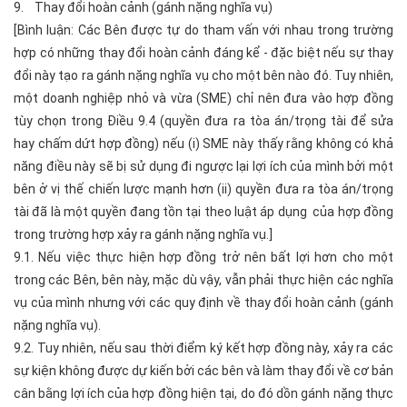
9. Thay đổi hoàn cảnh (gánh nặng nghĩa vụ)
[Bình luận: Các Bên được tự do tham vấn với nhau trong trường
hợp có những thay đổi hoàn cảnh đáng kể - đặc biệt nếu sự thay
đổi này tạo ra gánh nặng nghĩa vụ cho một bên nào đó. Tuy nhiên,
một doanh nghiệp nhỏ và vừa (SME) chỉ nên đưa vào hợp đồng
tùy chọn trong Điều 9.4 (quyền đưa ra tòa án/trọng tài để sửa
hay chấm dứt hợp đồng) nếu (i) SME này thấy rằng không có khả
năng điều này sẽ bị sử dụng đi ngược lại lợi ích của mình bởi một
bên ở vị thế chiến lược mạnh hơn (ii) quyền đưa ra tòa án/trọng
tài đã là một quyền đang tồn tại theo luật áp dụng của hợp đồng
trong trường hợp xảy ra gánh nặng nghĩa vụ.]
9.1. Nếu việc thực hiện hợp đồng trở nên bất lợi hơn cho một
trong các Bên, bên này, mặc dù vậy, vẫn phải thực hiện các nghĩa
vụ của mình nhưng với các quy định về thay đổi hoàn cảnh (gánh
nặng nghĩa vụ).
9.2. Tuy nhiên, nếu sau thời điểm ký kết hợp đồng này, xảy ra các
sự kiện không được dự kiến bởi các bên và làm thay đổi về cơ bản
cân bằng lợi ích của hợp đồng hiện tại, do đó dồn gánh nặng thực