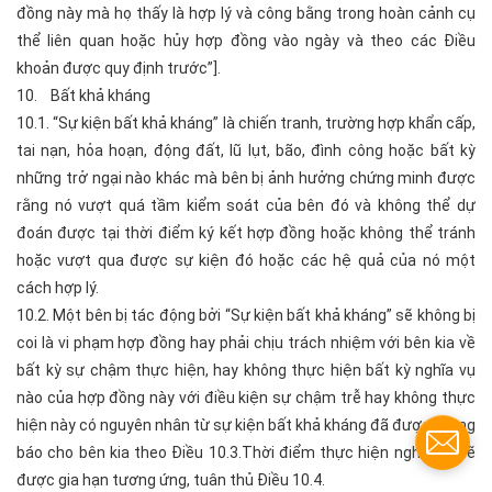
đồng này mà họ thấy là hợp lý và công bằng trong hoàn cảnh cụ
thể liên quan hoặc hủy hợp đồng vào ngày và theo các Điều
khoản được quy định trước”].
10. Bất khả kháng
10.1. “Sự kiện bất khả kháng” là chiến tranh, trường hợp khẩn cấp,
tai nạn, hỏa hoạn, động đất, lũ lụt, bão, đình công hoặc bất kỳ
những trở ngại nào khác mà bên bị ảnh hưởng chứng minh được
rằng nó vượt quá tầm kiểm soát của bên đó và không thể dự
đoán được tại thời điểm ký kết hợp đồng hoặc không thể tránh
hoặc vượt qua được sự kiện đó hoặc các hệ quả của nó một
cách hợp lý.
10.2. Một bên bị tác động bởi “Sự kiện bất khả kháng” sẽ không bị
coi là vi phạm hợp đồng hay phải chịu trách nhiệm với bên kia về
bất kỳ sự chậm thực hiện, hay không thực hiện bất kỳ nghĩa vụ
nào của hợp đồng này với điều kiện sự chậm trễ hay không thực
hiện này có nguyên nhân từ sự kiện bất khả kháng đã được thông
báo cho bên kia theo Điều 10.3.Thời điểm thực hiện nghĩa vụ sẽ
được gia hạn tương ứng, tuân thủ Điều 10.4.