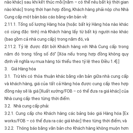
nào khác} sau khi kết thúc mỗi [năm – có thể nêu bất kỳ thời gian
nào khác] trong thời hạn hợp đồng, Khách hàng phải nộp cho Nhà
Cung cấp một bản báo cáo bằng văn bản về:
2.11.1. Tổng số lượng Hàng hóa (hoặc bất kỳ Hàng hóa nào khác
có cùng đặc tính) mà Khách hàng lấy từ bất kỳ người nào khác
(bao gồm cả nhà cung cấp) trong năm đó, và
2.11.2. Tỷ lệ được đặt bởi Khách hàng với Nhà Cung cấp trong
năm đó trong tổng số đó” [Xóa nếu trong hợp đồng không quy
định về nghĩa vụ mua hàng tói thiểu theo tỷ lệ theo Điều 1.4].]
3. Giá Hàng hóa
3.1. Trừ khi có thỏa thuận khác bằng văn bản giữa nhà cung cấp
và khách hàng, giá của tất cả Hàng hóa được cung cấp theo hợp
đồng này sẽ là giá [Xuất xưởng/FOB – có thể đưa ra giá khác] của
Nhà cung cấp theo từng thời điểm.
3.2. Nhà cung cấp phải:
3.2.1. Cung cấp cho Khách hàng các bảng báo giá Hàng hóa [Ex
works/FOB – có thể đưa ra các giá khác] theo từng thời điểm; và
3.2.2. Thông báo bằng văn bản cho Khách hàng không muộn hơn