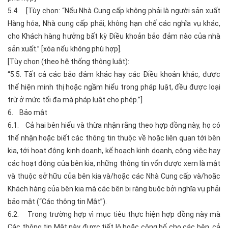
5.4. [Tùy chọn: “Nếu Nhà Cung cấp không phải là người sản xuất
Hàng hóa, Nhà cung cấp phải, không hạn chế các nghĩa vụ khác,
cho Khách hàng hưởng bất kỳ Điều khoản bảo đảm nào của nhà
sản xuất.” [xóa nếu không phù hợp].
[Tùy chọn (theo hệ thống thông luật):
“5.5. Tất cả các bảo đảm khác hay các Điều khoản khác, được
thể hiện minh thị hoặc ngầm hiểu trong pháp luật, đều được loại
trừ ở mức tối đa mà pháp luật cho phép.”]
6. Bảo mật
6.1. Cả hai bên hiểu và thừa nhận rằng theo hợp đồng này, họ có
thể nhận hoặc biết các thông tin thuộc về hoặc liên quan tới bên
kia, tới hoạt động kinh doanh, kế hoạch kinh doanh, công việc hay
các hoạt động của bên kia, những thông tin vốn được xem là mật
và thuộc sở hữu của bên kia và/hoặc các Nhà Cung cấp và/hoặc
Khách hàng của bên kia mà các bên bị ràng buộc bởi nghĩa vụ phải
bảo mật (“Các thông tin Mật”).
6.2. Trong trường hợp vì mục tiêu thực hiện hợp đồng này mà
Các thông tin Mật này được tiết lộ hoặc công bố cho các bên, cả