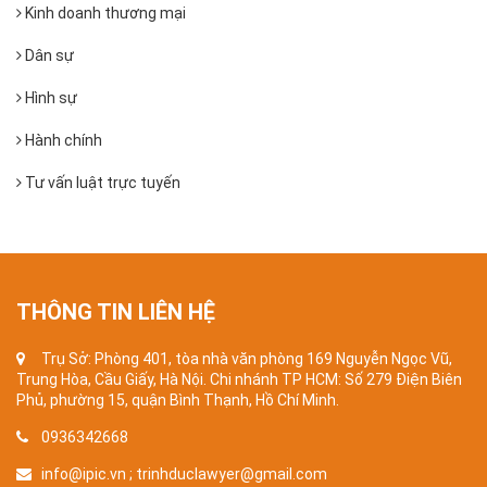
Kinh doanh thương mại
Dân sự
Hình sự
Hành chính
Tư vấn luật trực tuyến
THÔNG TIN LIÊN HỆ
Trụ Sở: Phòng 401, tòa nhà văn phòng 169 Nguyễn Ngọc Vũ,
Trung Hòa, Cầu Giấy, Hà Nội. Chi nhánh TP HCM: Số 279 Điện Biên
Phủ, phường 15, quận Bình Thạnh, Hồ Chí Minh.
0936342668
info@ipic.vn ; trinhduclawyer@gmail.com