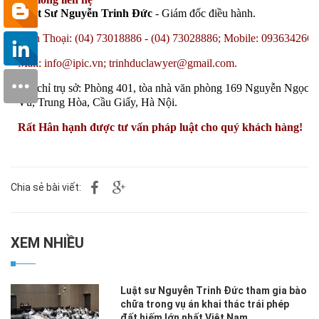
Luật Sư Nguyễn Trinh Đức
- Giám đốc điều hành.
Điện Thoại: (04) 73018886 - (04) 73028886; Mobile: 0936342668
Mail: info@ipic.vn; trinhduclawyer@gmail.com.
Địa chỉ trụ sở: Phòng 401, tòa nhà văn phòng 169 Nguyễn Ngọc
Vũ, Trung Hòa, Cầu Giấy, Hà Nội.
Rất Hân hạnh được tư vấn pháp luật cho quý khách hàng!
Chia sẻ bài viết:
XEM NHIỀU
Luật sư Nguyễn Trinh Đức tham gia bào
chữa trong vụ án khai thác trái phép
đất hiếm lớn nhất Việt Nam