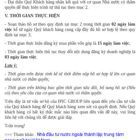
- Đại diện Quý Khách hàng nhận kết quả với cơ quan Nhà nước có thẩm
quyền để thực hiện trình tự thủ tục theo mục 2.
V. THỜI GIAN THỰC HIỆN
- Soạn thảo hồ sơ theo quy định tại mục 2 trong thời gian
02 ngày làm
việc
kể từ ngày Quý khách hàng cung cấp đầy đủ hồ sơ hợp lệ theo quy
định tại mục 3;
- Thời gian thực hiện đăng ký mua phần vốn góp là
15 ngày làm việc
;
- Thời gian thực hiện thủ tục thay đổi nội dung đăng ký doanh nghiệp là
03 ngày làm việc
.
Lưu ý:
- Thời gian trên được tính kể từ thời điểm nộp hồ sơ hợp lệ lên cơ quan
nhà nước có thẩm quyền;
- Thời gian trên không bao gồm thời gian sửa đổi, bổ sung hồ sơ (Nếu
có) theo yêu cầu của cơ quan nhà nước có thẩm quyền
.
Trên đây là tư vấn sơ bộ của IPIC GROUP liên quan đến yêu cầu tư vấn
của Quý khách hàng để Quý khách hàng xem xét và quyết định. Nếu Quý
khách hàng có bất kỳ thắc mắc nào liên quan đến vấn đề này, vui lòng
liên hệ với chúng tôi để được giải đáp.
Trân trọng!
Nhà đầu tư nước ngoài thành lập trung tâm
>>> Tham khảo :