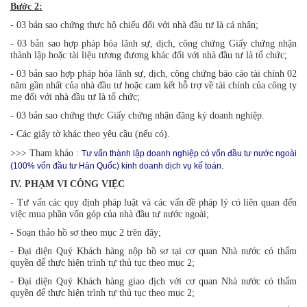
Bước 2:
- 03 bản sao chứng thực hộ chiếu đối với nhà đầu tư là cá nhân;
- 03 bản sao hợp pháp hóa lãnh sự, dịch, công chứng Giấy chứng nhận
thành lập hoặc tài liệu tương đương khác đối với nhà đầu tư là tổ chức;
- 03 bản sao hợp pháp hóa lãnh sự, dịch, công chứng báo cáo tài chính 02
năm gần nhất của nhà đầu tư hoặc cam kết hỗ trợ về tài chính của công ty
mẹ đối với nhà đầu tư là tổ chức;
- 03 bản sao chứng thực Giấy chứng nhận đăng ký doanh nghiệp.
- Các giấy tờ khác theo yêu cầu (nếu có).
>>> Tham khảo :
Tư vấn thành lập doanh nghiệp có vốn đầu tư nước ngoài
.
(100% vốn đầu tư Hàn Quốc) kinh doanh dịch vụ kế toán
IV. PHẠM VI CÔNG VIỆC
- Tư vấn các quy định pháp luật và các vấn đề pháp lý có liên quan đến
việc mua phần vốn góp của nhà đầu tư nước ngoài;
- Soạn thảo hồ sơ theo mục 2 trên đây;
- Đại diện Quý Khách hàng nộp hồ sơ tại cơ quan Nhà nước có thẩm
quyền để thực hiện trình tự thủ tục theo mục 2;
- Đại diện Quý Khách hàng giao dịch với cơ quan Nhà nước có thẩm
quyền để thực hiện trình tự thủ tục theo mục 2;