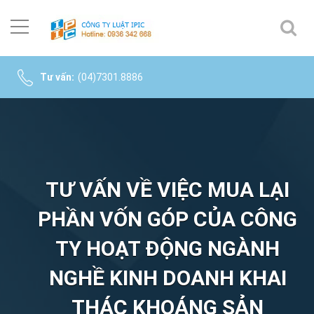
Tư vấn:
(04)7301.8886
TƯ VẤN VỀ VIỆC MUA LẠI
PHẦN VỐN GÓP CỦA CÔNG
TY HOẠT ĐỘNG NGÀNH
NGHỀ KINH DOANH KHAI
THÁC KHOÁNG SẢN