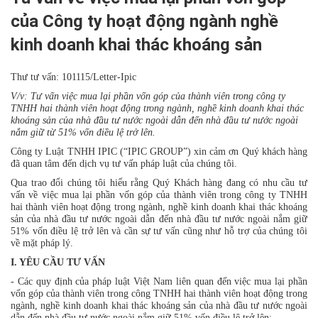
của Công ty hoạt động ngành nghề
kinh doanh khai thác khoáng sản
Thư tư vấn: 101115/Letter-Ipic
V/v: Tư vấn việc mua lại phần vốn góp của thành viên trong công ty
TNHH hai thành viên hoạt động trong ngành, nghề kinh doanh khai thác
khoáng sản của nhà đầu tư nước ngoài dẫn đến nhà đầu tư nước ngoài
nắm giữ từ 51% vốn điều lệ trở lên.
Công ty Luật TNHH IPIC (“IPIC GROUP”) xin cảm ơn Quý khách hàng
đã quan tâm đến dịch vụ tư vấn pháp luật của chúng tôi.
Qua trao đổi chúng tôi hiểu rằng Quý Khách hàng đang có nhu cầu tư
vấn về việc mua lại phần vốn góp của thành viên trong công ty TNHH
hai thành viên hoạt động trong ngành, nghề kinh doanh khai thác khoáng
sản của nhà đầu tư nước ngoài dẫn đến nhà đầu tư nước ngoài nắm giữ
51% vốn điều lệ trở lên và cần sự tư vấn cũng như hỗ trợ của chúng tôi
về mặt pháp lý.
I.
YÊU CẦU TƯ VẤN
- Các quy định của pháp luật Việt Nam liên quan đến việc mua lại phần
vốn góp của thành viên trong công TNHH hai thành viên hoạt động trong
ngành, nghề kinh doanh khai thác khoáng sản của nhà đầu tư nước ngoài
dẫn đến nhà đầu tư nước ngoài nắm giữ 51% vốn điều lệ trở lên;