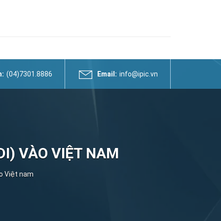
n:
(04)7301.8886
Email:
info@ipic.vn
I) VÀO VIỆT NAM
ào Việt nam