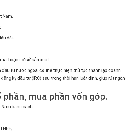
ệt Nam.
:
âu dài;
 mại hoặc cơ sở sản xuất.
đầu tư nước ngoài có thể thực hiện thủ tục thành lập doanh
ăng ký đầu tư (IRC) sau trong thời hạn luật định, giúp rút ngắn
ổ phần, mua phần vốn góp.
ệt Nam bằng cách:
 TNHH;