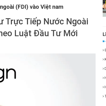
 ngoài (FDI) vào Việt nam
ư Trực Tiếp Nước Ngoài
heo Luật Đầu Tư Mới
Đ
K
D
H
H
T