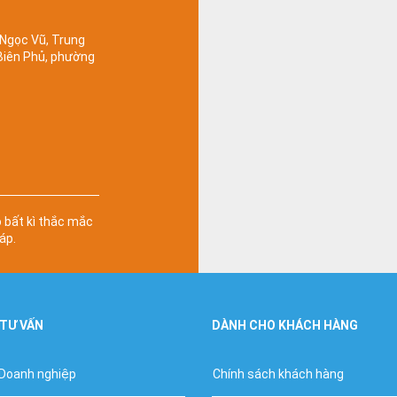
 Ngọc Vũ, Trung
 Biên Phủ, phường
ó bất kì thắc mắc
áp.
 TƯ VẤN
DÀNH CHO KHÁCH HÀNG
 Doanh nghiệp
Chính sách khách hàng