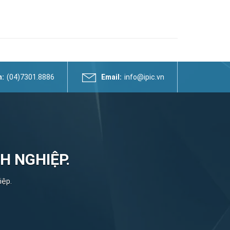
n:
(04)7301.8886
Email:
info@ipic.vn
H NGHIỆP.
iệp.