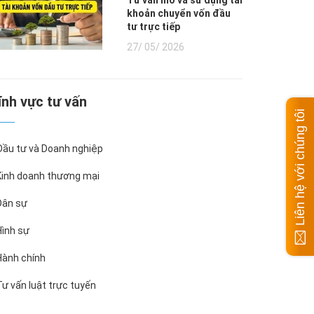
Tư vấn mở và sử dụng tài
khoản chuyển vốn đầu
tư trực tiếp
27/ 05/ 2026
Lĩnh vực tư vấn
Liên hệ với chúng tôi
ầu tư và Doanh nghiệp
inh doanh thương mại
ân sự
ình sự
ành chính
ư vấn luật trực tuyến