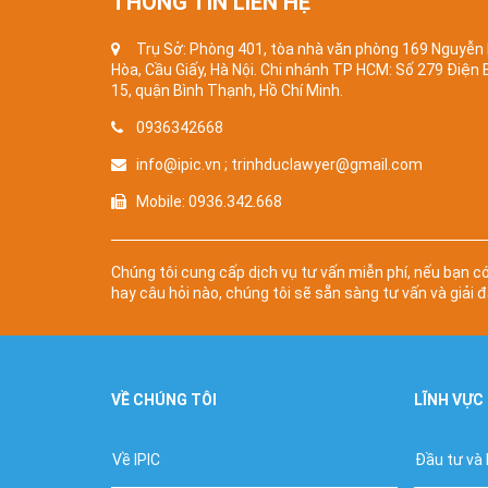
THÔNG TIN LIÊN HỆ
Trụ Sở: Phòng 401, tòa nhà văn phòng 169 Nguyễn
Hòa, Cầu Giấy, Hà Nội. Chi nhánh TP HCM: Số 279 Điện
15, quận Bình Thạnh, Hồ Chí Minh.
0936342668
info@ipic.vn ; trinhduclawyer@gmail.com
Mobile: 0936.342.668
Chúng tôi cung cấp dịch vụ tư vấn miễn phí, nếu bạn c
hay câu hỏi nào, chúng tôi sẽ sẵn sàng tư vấn và giải đ
VỀ CHÚNG TÔI
LĨNH VỰC
Về IPIC
Đầu tư và